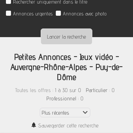
Rechercher uniquement dans le titre
Annonces urgentes
Annonces avec photo
Petites Annonces - Jeux vidéo -
Auvergne-Rhône-Alpes - Puy-de-
Dôme
:
1 à 30 sur 0
: 0
Toutes les offres
Particulier
: 0
Professionnel
Sauvegarder cette recherche