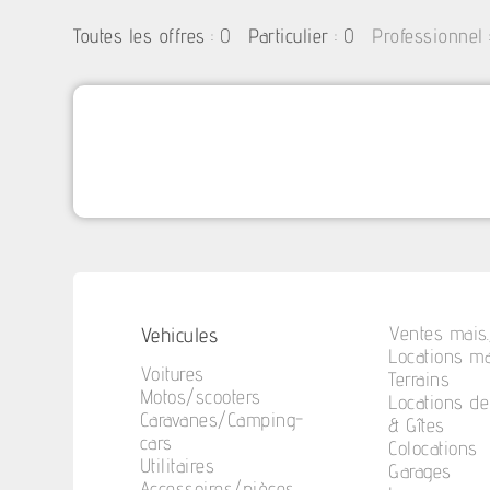
:
0
: 0
Toutes les offres
Particulier
Professionnel
Vehicules
Ventes mais.
Locations ma
Voitures
Terrains
Motos/scooters
Locations d
Caravanes/Camping-
& Gîtes
cars
Colocations
Utilitaires
Garages
Accessoires/pièces