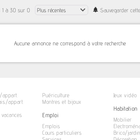
: 1 à 30 sur 0
Sauvegarder cett
Aucune annonce ne correspond à votre recherche
/appart.
Puériculture
Jeux vidéo
is./appart.
Montres et bijoux
Habitation
Emploi
e vacances
Mobilier
Emplois
Electromén
Cours particuliers
Brico/jardi
Services
Décoration