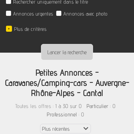
Rechercher uniquement dans le titre
Annonces urgentes
Annonces avec photo
+
Plus de critères
Petites Annonces -
Caravanes/Camping-cars - Auvergne-
Rhône-Alpes - Cantal
:
1 à 30 sur 0
: 0
Toutes les offres
Particulier
: 0
Professionnel