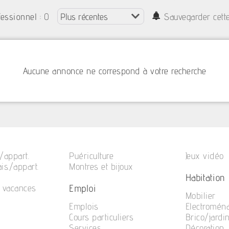
: 0
fessionnel
Sauvegarder cett
Aucune annonce ne correspond à votre recherche
/appart.
Puériculture
Jeux vidéo
is./appart.
Montres et bijoux
Habitation
Emploi
e vacances
Mobilier
Emplois
Electromén
Cours particuliers
Brico/jardi
Services
Décoration