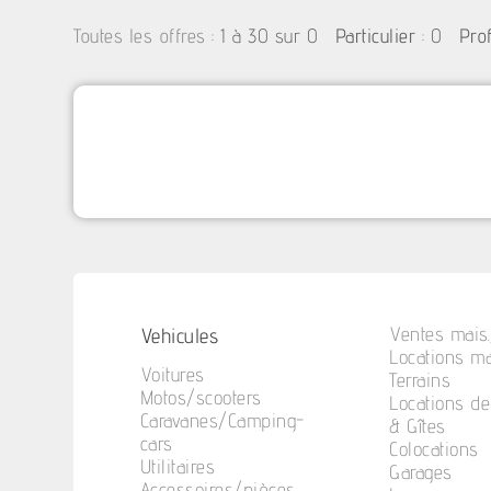
:
1 à 30 sur 0
: 0
Toutes les offres
Particulier
Pro
Vehicules
Ventes mais.
Locations ma
Voitures
Terrains
Motos/scooters
Locations d
Caravanes/Camping-
& Gîtes
cars
Colocations
Utilitaires
Garages
Accessoires/pièces