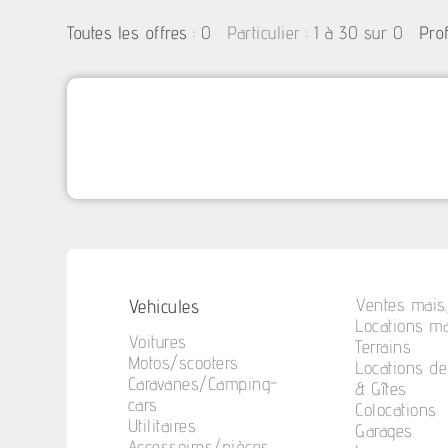
:
0
: 1 à 30 sur 0
Toutes les offres
Particulier
Pro
Vehicules
Ventes mais.
Locations ma
Voitures
Terrains
Motos/scooters
Locations d
Caravanes/Camping-
& Gîtes
cars
Colocations
Utilitaires
Garages
Accessoires/pièces