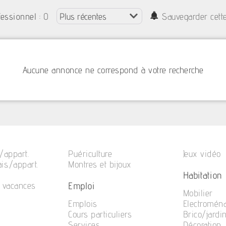
: 0
fessionnel
Sauvegarder cett
Aucune annonce ne correspond à votre recherche
/appart.
Puériculture
Jeux vidéo
is./appart.
Montres et bijoux
Habitation
Emploi
e vacances
Mobilier
Emplois
Electromén
Cours particuliers
Brico/jardi
Services
Décoration