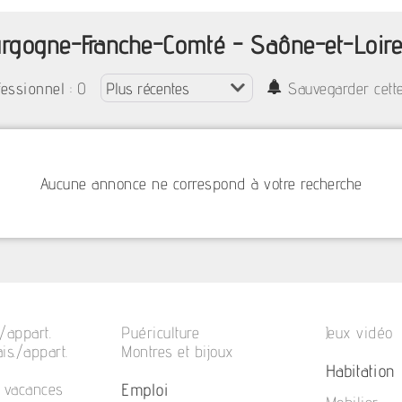
urgogne-Franche-Comté - Saône-et-Loir
: 0
fessionnel
Sauvegarder cett
Aucune annonce ne correspond à votre recherche
/appart.
Puériculture
Jeux vidéo
is./appart.
Montres et bijoux
Habitation
Emploi
e vacances