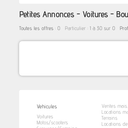
Petites Annonces - Voitures - Bo
:
0
: 1 à 30 sur 0
Toutes les offres
Particulier
Pro
Vehicules
Ventes mais.
Locations ma
Voitures
Terrains
Motos/scooters
Locations d