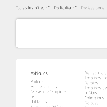
:
0
: 0
Toutes les offres
Particulier
Professionnel
Vehicules
Ventes mais.
Locations ma
Voitures
Terrains
Motos/scooters
Locations d
Caravanes/Camping-
& Gîtes
cars
Colocations
Utilitaires
Garages
Accessoires/pièces