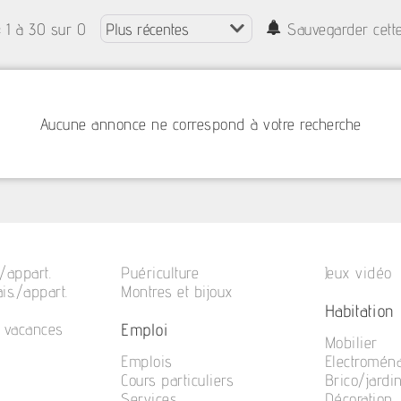
: 1 à 30 sur 0
Sauvegarder cett
Aucune annonce ne correspond à votre recherche
/appart.
Puériculture
Jeux vidéo
is./appart.
Montres et bijoux
Habitation
Emploi
e vacances
Mobilier
Emplois
Electromén
Cours particuliers
Brico/jardi
Services
Décoration