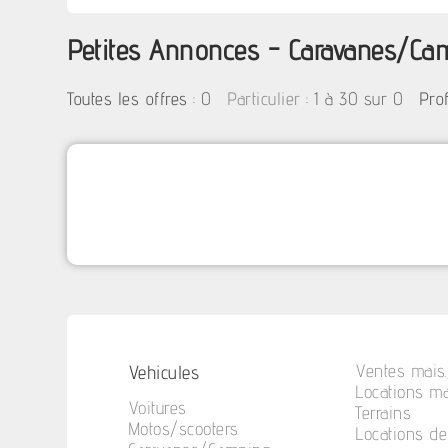
Petites Annonces - Caravanes/Ca
:
0
: 1 à 30 sur 0
Toutes les offres
Particulier
Pro
Vehicules
Ventes mais.
Locations ma
Voitures
Terrains
Motos/scooters
Locations d