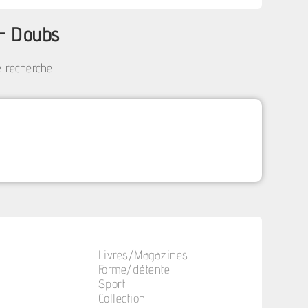
 - Doubs
e recherche
Livres/Magazines
Forme/détente
Sport
Collection