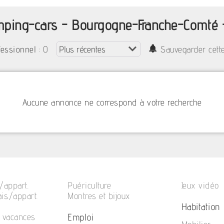
mping-cars - Bourgogne-Franche-Comté
: 0
fessionnel
Sauvegarder cett
Aucune annonce ne correspond à votre recherche
/appart.
Puériculture
Jeux vidéo
is./appart.
Montres et bijoux
Habitation
Emploi
e vacances