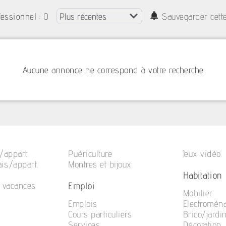
: 0
fessionnel
Sauvegarder cett
Aucune annonce ne correspond à votre recherche
/appart.
Puériculture
Jeux vidéo
is./appart.
Montres et bijoux
Habitation
Emploi
e vacances
Mobilier
Emplois
Electromén
Cours particuliers
Brico/jardi
Services
Décoration