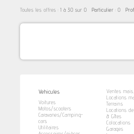
:
1 à 30 sur 0
: 0
Toutes les offres
Particulier
Pro
Vehicules
Ventes mais.
Locations ma
Voitures
Terrains
Motos/scooters
Locations d
Caravanes/Camping-
& Gîtes
cars
Colocations
Utilitaires
Garages
Accessoires/pièces