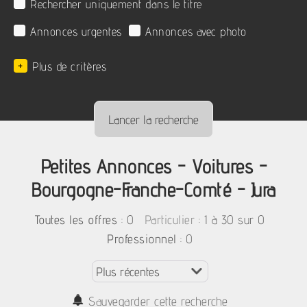
Rechercher uniquement dans le titre
Annonces urgentes
Annonces avec photo
+
Plus de critères
Petites Annonces - Voitures -
Bourgogne-Franche-Comté - Jura
:
0
: 1 à 30 sur 0
Toutes les offres
Particulier
: 0
Professionnel
Sauvegarder cette recherche