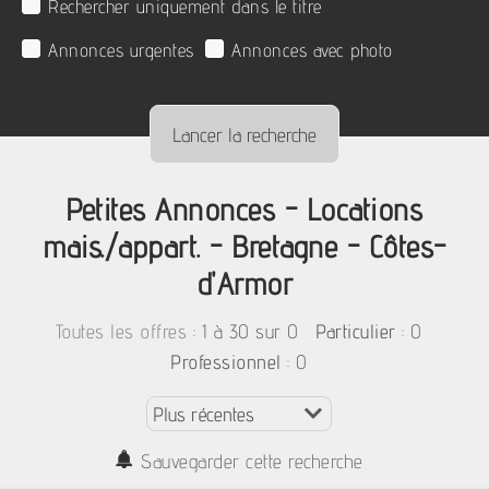
Rechercher uniquement dans le titre
Annonces urgentes
Annonces avec photo
Petites Annonces - Locations
mais./appart. - Bretagne - Côtes-
d'Armor
:
1 à 30 sur 0
: 0
Toutes les offres
Particulier
: 0
Professionnel
Sauvegarder cette recherche