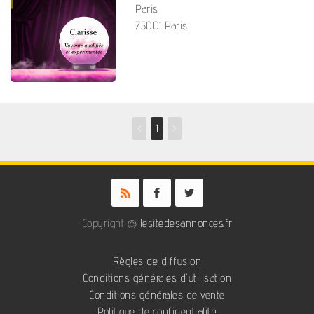
Paris
75001 Paris
<
1
>
Copyright ©
lesitedesannonces.fr
Règles de diffusion
Conditions générales d'utilisation
Conditions générales de vente
Politique de confidentialité