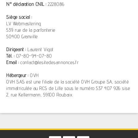
N° déclaration CNIL :
2228086
Siège social :
LV Webmastering
539 rue de la parfonterie
50400 Granville
Dirigeant :
Laurent Vigot
Tél. :
07-80-94-07-80
Email :
contact@lesitedesannonces.fr
Hébergeur :
OVH
OVH SAS est une filiale de la société OVH Groupe SA, société
immatriculée au RCS de Lille sous le numéro 537 407 926 sise
2, rue Kellermann, 59100 Roubaix.