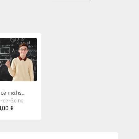
de maths,...
s-de-Seine
11,00 €