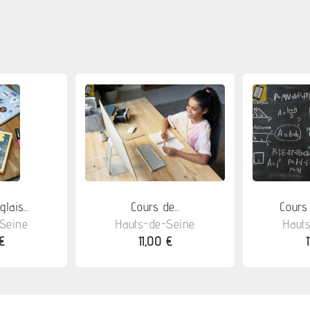
lais...
Cours de...
Cours 
Seine
Hauts-de-Seine
Haut
€
11,00 €