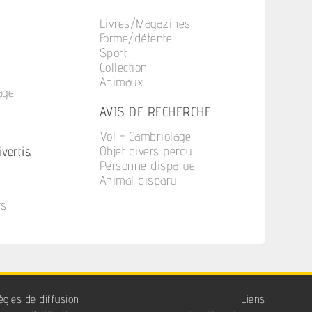
Livres/Magazines
Forme/détente
Sport
Collection
Animaux
ager
n
AVIS DE RECHERCHE
Vol - Cambriolage
vertis.
Objet divers perdu
Personne disparue
Animal disparu
ts
ègles de diffusion
Liens