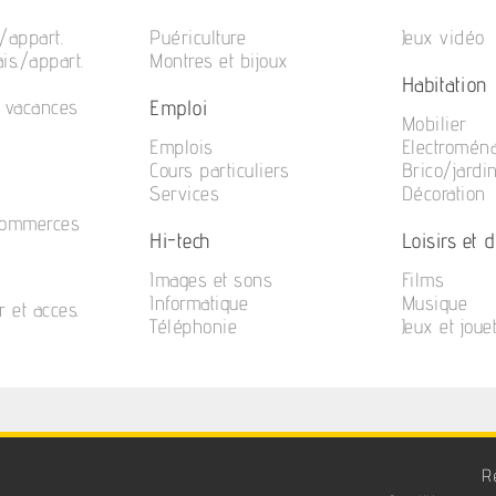
/appart.
Puériculture
Jeux vidéo
is./appart.
Montres et bijoux
Habitation
Emploi
e vacances
Mobilier
Emplois
Electromén
Cours particuliers
Brico/jardi
Services
Décoration
commerces
Hi-tech
Loisirs et di
Images et sons
Films
Informatique
Musique
r et acces.
Téléphonie
Jeux et joue
R