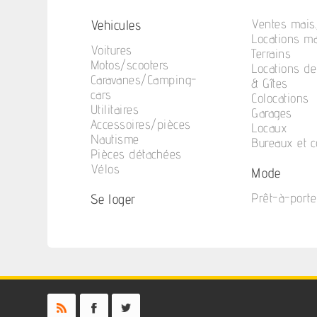
Vehicules
Ventes mais.
Locations ma
Voitures
Terrains
Motos/scooters
Locations d
Caravanes/Camping-
& Gîtes
cars
Colocations
Utilitaires
Garages
Accessoires/pièces
Locaux
Nautisme
Bureaux et 
Pièces détachées
Vélos
Mode
Se loger
Prêt-à-porte