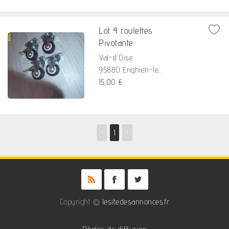
Lot 4 roulettes
Pivotante
Val-d'Oise
95880 Enghien-le...
15,00 €
<
1
>
Copyright ©
lesitedesannonces.fr