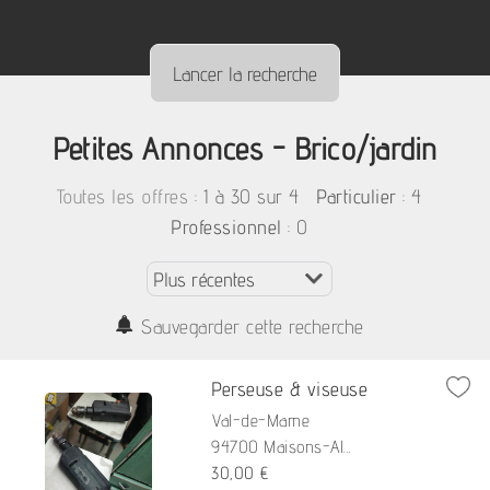
Petites Annonces - Brico/jardin
:
1 à 30 sur 4
: 4
Toutes les offres
Particulier
: 0
Professionnel
Sauvegarder cette recherche
Perseuse & viseuse
Val-de-Marne
94700 Maisons-Al...
30,00 €