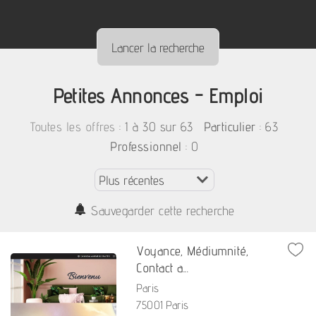
Petites Annonces - Emploi
:
1 à 30 sur 63
: 63
Toutes les offres
Particulier
: 0
Professionnel
Sauvegarder cette recherche
Voyance, Médiumnité,
Contact a...
Paris
75001 Paris