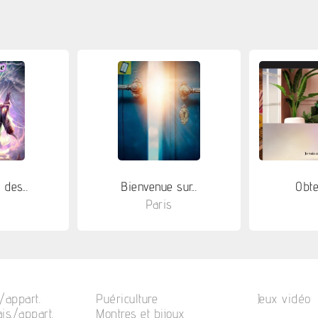
des...
Bienvenue sur...
Obte
s
Paris
/appart.
Puériculture
Jeux vidéo
is./appart.
Montres et bijoux