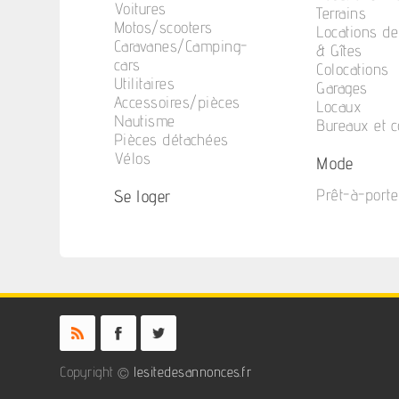
Voitures
Terrains
Motos/scooters
Locations d
Caravanes/Camping-
& Gîtes
cars
Colocations
Utilitaires
Garages
Accessoires/pièces
Locaux
Nautisme
Bureaux et 
Pièces détachées
Vélos
Mode
Se loger
Prêt-à-porte
Copyright ©
lesitedesannonces.fr