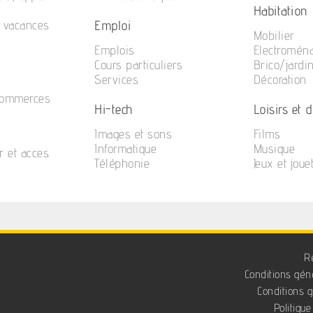
Habitation
Emploi
e vacances
Mobilier
Emplois
Electromén
Cours particuliers
Brico/jardi
Services
Décoration
commerces
Hi-tech
Loisirs et di
Images et sons
Films
Informatique
Musique
r et acces.
Téléphonie
Jeux et joue
R
Conditions géné
Conditions 
Politique