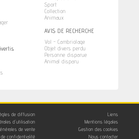
Sport
Collection
Animaux
ager
n
AVIS DE RECHERCHE
Vol - Cambriolage
vertis.
Objet divers perdu
Personne disparue
Animal disparu
ts
ègles de diffusion
Liens
rales d'utilisation
Mentions légales
générales de vente
Gestion des cookies
 de confidentialité
Nous contacter