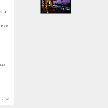
re à
de ce
 que
nnonce