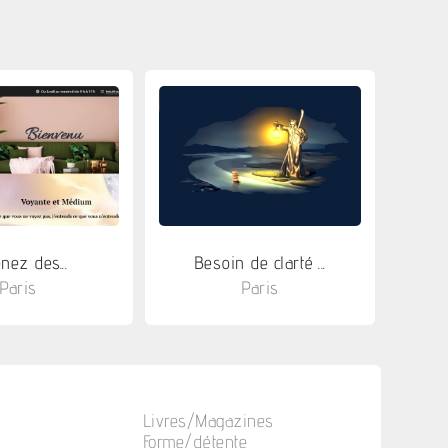
nez des...
Besoin de clarté ...
Paris
Paris
Livres/Magazines
Forme/détente