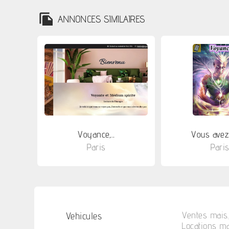
ANNONCES SIMILAIRES
Voyance,...
Vous avez 
Paris
Pari
Vehicules
Ventes mais.
Locations ma