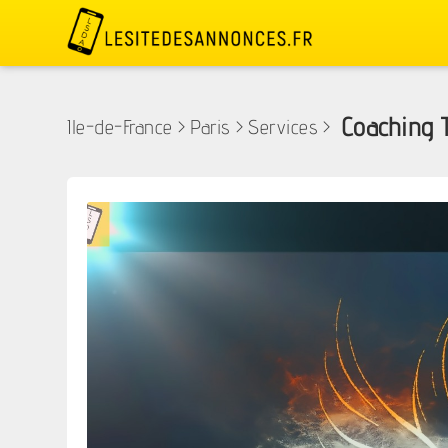
Coaching T
Ile-de-France
>
Paris
>
Services
>