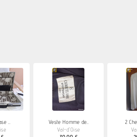
se ...
Veste Homme de...
2 Che
ise
Val-d'Oise
Va