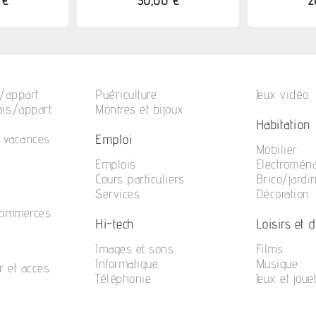
 €
30,00 €
2
/appart.
Puériculture
Jeux vidéo
is./appart.
Montres et bijoux
Habitation
Emploi
e vacances
Mobilier
Emplois
Electromén
Cours particuliers
Brico/jardi
Services
Décoration
commerces
Hi-tech
Loisirs et di
Images et sons
Films
Informatique
Musique
r et acces.
Téléphonie
Jeux et joue