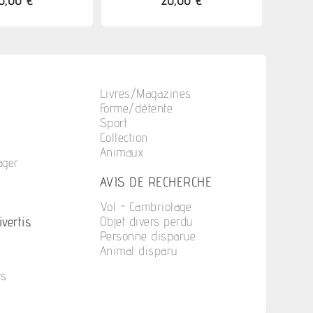
0,00 €
20,00 €
Livres/Magazines
Forme/détente
Sport
Collection
Animaux
ager
n
AVIS DE RECHERCHE
Vol - Cambriolage
vertis.
Objet divers perdu
Personne disparue
Animal disparu
ts