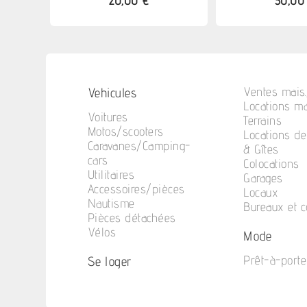
20,00 €
30,00
Vehicules
Ventes mais.
Locations ma
Voitures
Terrains
Motos/scooters
Locations d
Caravanes/Camping-
& Gîtes
cars
Colocations
Utilitaires
Garages
Accessoires/pièces
Locaux
Nautisme
Bureaux et 
Pièces détachées
Vélos
Mode
Se loger
Prêt-à-porte