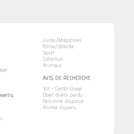
Livres/Magazines
Forme/détente
Sport
Collection
Animaux
ager
n
AVIS DE RECHERCHE
Vol - Cambriolage
vertis.
Objet divers perdu
Personne disparue
Animal disparu
ts