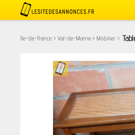
Tab
Ile-de-France
>
Val-de-Marne
>
Mobilier
>