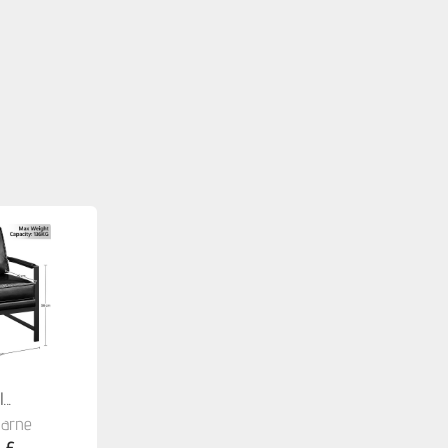
...
arne