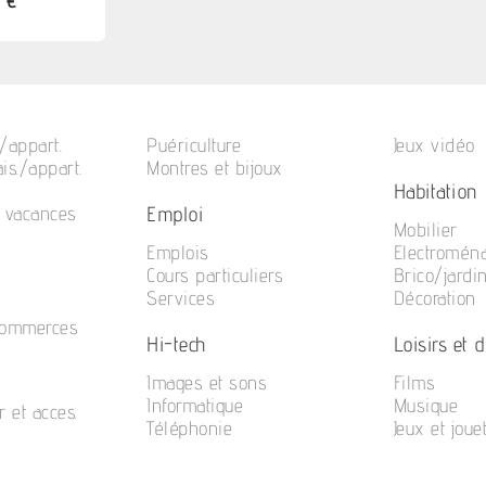
 €
/appart.
Puériculture
Jeux vidéo
is./appart.
Montres et bijoux
Habitation
Emploi
e vacances
Mobilier
Emplois
Electromén
Cours particuliers
Brico/jardi
Services
Décoration
commerces
Hi-tech
Loisirs et di
Images et sons
Films
Informatique
Musique
r et acces.
Téléphonie
Jeux et joue