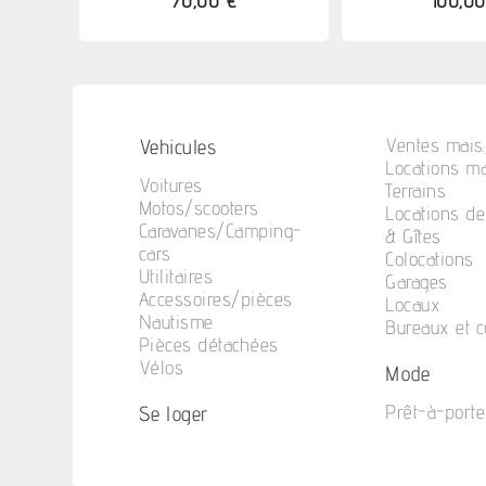
70,00 €
100,00
Vehicules
Ventes mais.
Locations ma
Voitures
Terrains
Motos/scooters
Locations d
Caravanes/Camping-
& Gîtes
cars
Colocations
Utilitaires
Garages
Accessoires/pièces
Locaux
Nautisme
Bureaux et 
Pièces détachées
Vélos
Mode
Se loger
Prêt-à-porte