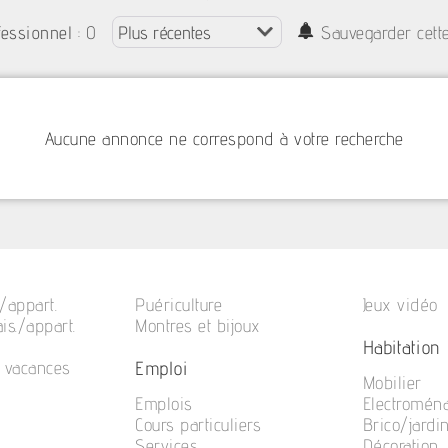
: 0
fessionnel
Sauvegarder cett
Aucune annonce ne correspond à votre recherche
/appart.
Puériculture
Jeux vidéo
is./appart.
Montres et bijoux
Habitation
Emploi
e vacances
Mobilier
Emplois
Electromén
Cours particuliers
Brico/jardi
Services
Décoration