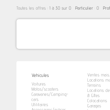
:
1 à 30 sur 0
: 0
Toutes les offres
Particulier
Pro
Vehicules
Ventes mais.
Locations ma
Voitures
Terrains
Motos/scooters
Locations d
Caravanes/Camping-
& Gîtes
cars
Colocations
Utilitaires
Garages
Accessoires/pièces