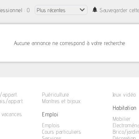
: 0
fessionnel
Sauvegarder cett
Aucune annonce ne correspond à votre recherche
/appart.
Puériculture
Jeux vidéo
is./appart.
Montres et bijoux
Habitation
Emploi
e vacances
Mobilier
Emplois
Electromén
Cours particuliers
Brico/jardi
Services
Décoration