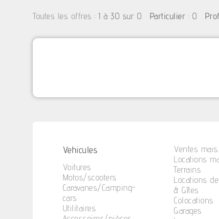
:
1 à 30 sur 0
: 0
Toutes les offres
Particulier
Pro
Vehicules
Ventes mais.
Locations ma
Voitures
Terrains
Motos/scooters
Locations d
Caravanes/Camping-
& Gîtes
cars
Colocations
Utilitaires
Garages
Accessoires/pièces