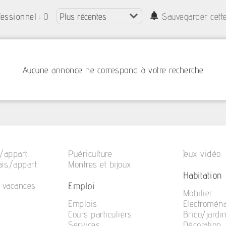
: 0
fessionnel
Sauvegarder cett
Aucune annonce ne correspond à votre recherche
/appart.
Puériculture
Jeux vidéo
is./appart.
Montres et bijoux
Habitation
Emploi
e vacances
Mobilier
Emplois
Electromén
Cours particuliers
Brico/jardi
Services
Décoration