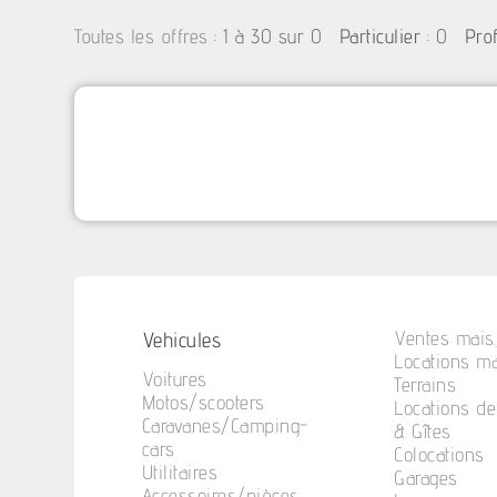
:
1 à 30 sur 0
: 0
Toutes les offres
Particulier
Pro
Vehicules
Ventes mais.
Locations ma
Voitures
Terrains
Motos/scooters
Locations d
Caravanes/Camping-
& Gîtes
cars
Colocations
Utilitaires
Garages
Accessoires/pièces