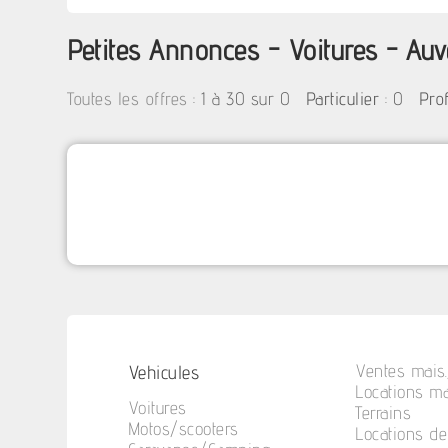
Petites Annonces - Voitures - Au
:
1 à 30 sur 0
: 0
Toutes les offres
Particulier
Pro
Vehicules
Ventes mais.
Locations ma
Voitures
Terrains
Motos/scooters
Locations d