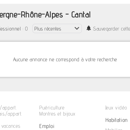
vergne-Rhône-Alpes - Cantal
: 0
fessionnel
Sauvegarder cett
Aucune annonce ne correspond à votre recherche
/appart.
Puériculture
Jeux vidéo
is./appart.
Montres et bijoux
Habitation
Emploi
e vacances