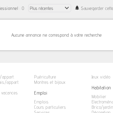
: 0
fessionnel
Sauvegarder cett
Aucune annonce ne correspond à votre recherche
/appart.
Puériculture
Jeux vidéo
is./appart.
Montres et bijoux
Habitation
Emploi
e vacances
Mobilier
Emplois
Electromén
Cours particuliers
Brico/jardi
Services
Décoration