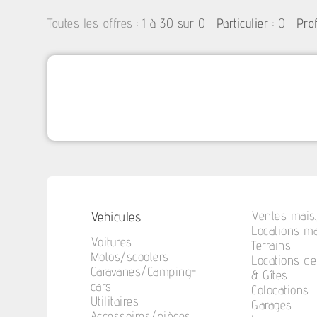
:
1 à 30 sur 0
: 0
Toutes les offres
Particulier
Pro
Vehicules
Ventes mais.
Locations ma
Voitures
Terrains
Motos/scooters
Locations d
Caravanes/Camping-
& Gîtes
cars
Colocations
Utilitaires
Garages
Accessoires/pièces