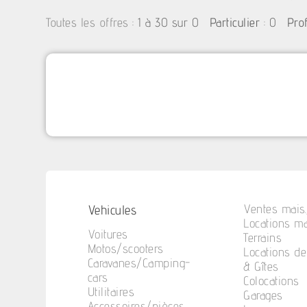
:
1 à 30 sur 0
: 0
Toutes les offres
Particulier
Pro
Vehicules
Ventes mais.
Locations ma
Voitures
Terrains
Motos/scooters
Locations d
Caravanes/Camping-
& Gîtes
cars
Colocations
Utilitaires
Garages
Accessoires/pièces