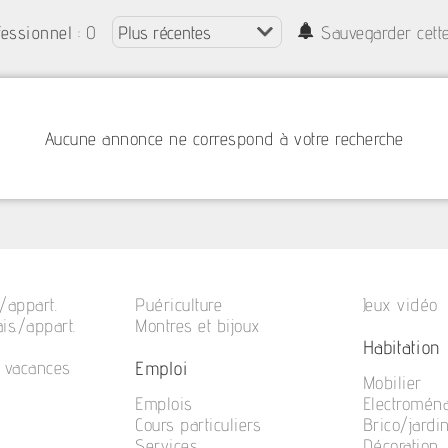
: 0
fessionnel
Sauvegarder cett
Aucune annonce ne correspond à votre recherche
/appart.
Puériculture
Jeux vidéo
is./appart.
Montres et bijoux
Habitation
Emploi
e vacances
Mobilier
Emplois
Electromén
Cours particuliers
Brico/jardi
Services
Décoration