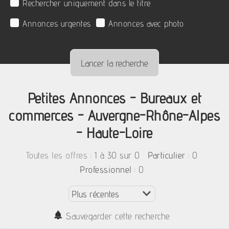
Rechercher uniquement dans le titre
Annonces urgentes
Annonces avec photo
Petites Annonces - Bureaux et
commerces - Auvergne-Rhône-Alpes
- Haute-Loire
:
1 à 30 sur 0
: 0
Toutes les offres
Particulier
: 0
Professionnel
Sauvegarder cette recherche