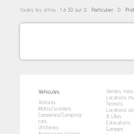
:
1 à 30 sur 0
: 0
Toutes les offres
Particulier
Pro
Vehicules
Ventes mais.
Locations ma
Voitures
Terrains
Motos/scooters
Locations d
Caravanes/Camping-
& Gîtes
cars
Colocations
Utilitaires
Garages
Accessoires/pièces