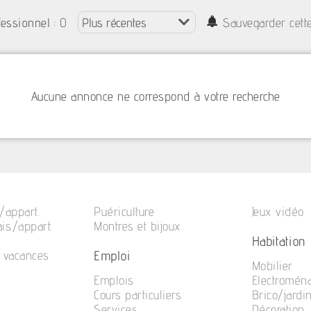
: 0
fessionnel
Sauvegarder cett
Aucune annonce ne correspond à votre recherche
/appart.
Puériculture
Jeux vidéo
is./appart.
Montres et bijoux
Habitation
Emploi
e vacances
Mobilier
Emplois
Electromén
Cours particuliers
Brico/jardi
Services
Décoration