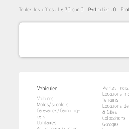
:
1 à 30 sur 0
: 0
Toutes les offres
Particulier
Pro
Vehicules
Ventes mais.
Locations ma
Voitures
Terrains
Motos/scooters
Locations d
Caravanes/Camping-
& Gîtes
cars
Colocations
Utilitaires
Garages
Accessoires/pièces