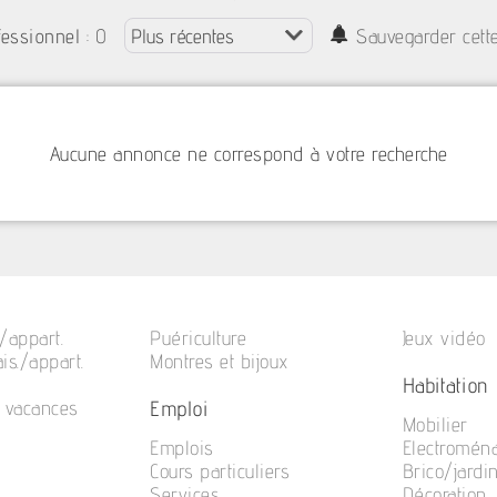
: 0
fessionnel
Sauvegarder cett
Aucune annonce ne correspond à votre recherche
/appart.
Puériculture
Jeux vidéo
is./appart.
Montres et bijoux
Habitation
Emploi
e vacances
Mobilier
Emplois
Electromén
Cours particuliers
Brico/jardi
Services
Décoration