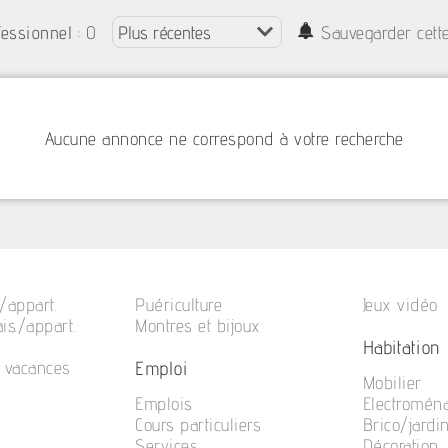
: 0
fessionnel
Sauvegarder cett
Aucune annonce ne correspond à votre recherche
/appart.
Puériculture
Jeux vidéo
is./appart.
Montres et bijoux
Habitation
Emploi
e vacances
Mobilier
Emplois
Electromén
Cours particuliers
Brico/jardi
Services
Décoration