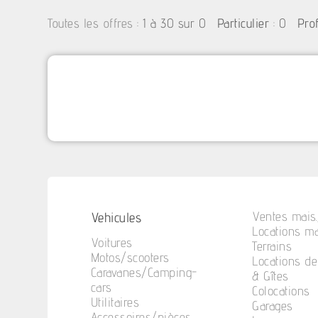
:
1 à 30 sur 0
: 0
Toutes les offres
Particulier
Pro
Vehicules
Ventes mais.
Locations ma
Voitures
Terrains
Motos/scooters
Locations d
Caravanes/Camping-
& Gîtes
cars
Colocations
Utilitaires
Garages
Accessoires/pièces