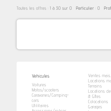
:
1 à 30 sur 0
: 0
Toutes les offres
Particulier
Pro
Vehicules
Ventes mais.
Locations ma
Voitures
Terrains
Motos/scooters
Locations d
Caravanes/Camping-
& Gîtes
cars
Colocations
Utilitaires
Garages
Accessoires/pièces