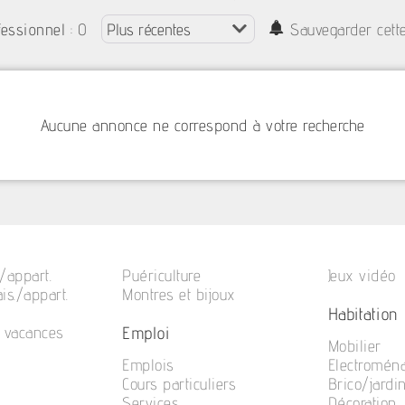
: 0
fessionnel
Sauvegarder cett
Aucune annonce ne correspond à votre recherche
/appart.
Puériculture
Jeux vidéo
is./appart.
Montres et bijoux
Habitation
Emploi
e vacances
Mobilier
Emplois
Electromén
Cours particuliers
Brico/jardi
Services
Décoration