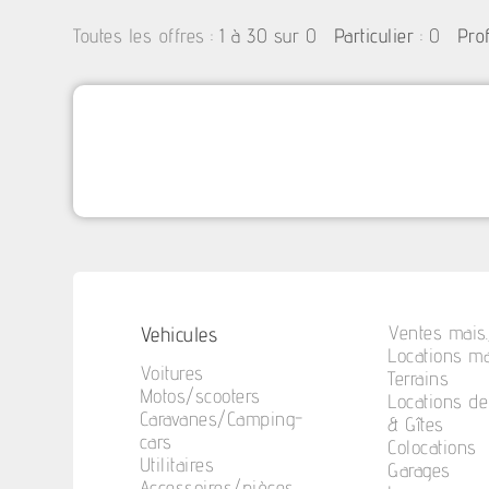
:
1 à 30 sur 0
: 0
Toutes les offres
Particulier
Pro
Vehicules
Ventes mais.
Locations ma
Voitures
Terrains
Motos/scooters
Locations d
Caravanes/Camping-
& Gîtes
cars
Colocations
Utilitaires
Garages
Accessoires/pièces