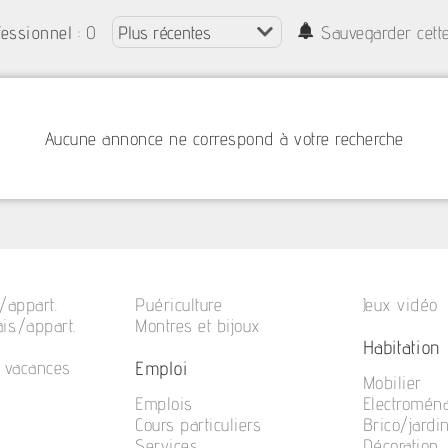
: 0
fessionnel
Sauvegarder cett
Aucune annonce ne correspond à votre recherche
/appart.
Puériculture
Jeux vidéo
is./appart.
Montres et bijoux
Habitation
Emploi
e vacances
Mobilier
Emplois
Electromén
Cours particuliers
Brico/jardi
Services
Décoration