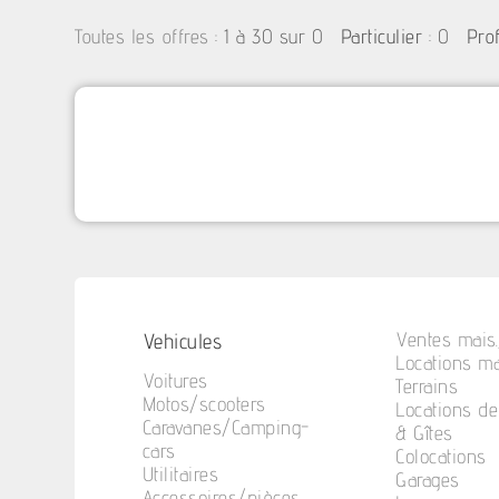
:
1 à 30 sur 0
: 0
Toutes les offres
Particulier
Pro
Vehicules
Ventes mais.
Locations ma
Voitures
Terrains
Motos/scooters
Locations d
Caravanes/Camping-
& Gîtes
cars
Colocations
Utilitaires
Garages
Accessoires/pièces