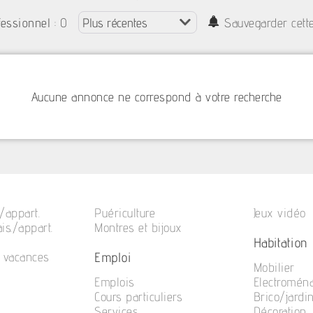
: 0
fessionnel
Sauvegarder cett
Aucune annonce ne correspond à votre recherche
/appart.
Puériculture
Jeux vidéo
is./appart.
Montres et bijoux
Habitation
Emploi
e vacances
Mobilier
Emplois
Electromén
Cours particuliers
Brico/jardi
Services
Décoration