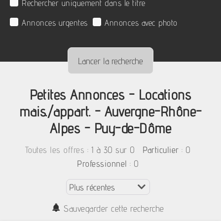
Rechercher uniquement dans le titre
Annonces urgentes
Annonces avec photo
Petites Annonces - Locations
mais./appart. - Auvergne-Rhône-
Alpes - Puy-de-Dôme
:
1 à 30 sur 0
: 0
Toutes les offres
Particulier
: 0
Professionnel
Sauvegarder cette recherche