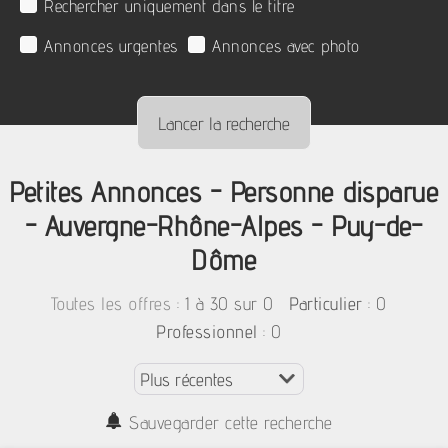
Rechercher uniquement dans le titre
Annonces urgentes
Annonces avec photo
Petites Annonces - Personne disparue
- Auvergne-Rhône-Alpes - Puy-de-
Dôme
:
1 à 30 sur 0
: 0
Toutes les offres
Particulier
: 0
Professionnel
Sauvegarder cette recherche