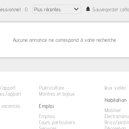
: 0
fessionnel
Sauvegarder cett
Aucune annonce ne correspond à votre recherche
/appart.
Puériculture
Jeux vidéo
is./appart.
Montres et bijoux
Habitation
Emploi
e vacances
Mobilier
Emplois
Electromén
Cours particuliers
Brico/jardi
Services
Décoration