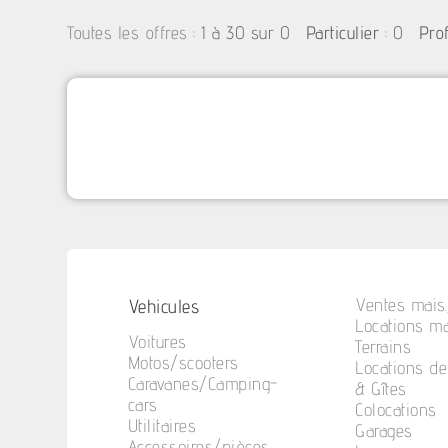
:
1 à 30 sur 0
: 0
Toutes les offres
Particulier
Pro
Vehicules
Ventes mais.
Locations ma
Voitures
Terrains
Motos/scooters
Locations d
Caravanes/Camping-
& Gîtes
cars
Colocations
Utilitaires
Garages
Accessoires/pièces