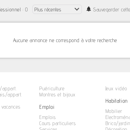
: 0
fessionnel
Sauvegarder cett
Aucune annonce ne correspond à votre recherche
/appart.
Puériculture
Jeux vidéo
is./appart.
Montres et bijoux
Habitation
Emploi
e vacances
Mobilier
Emplois
Electromén
Cours particuliers
Brico/jardi
Services
Décoration