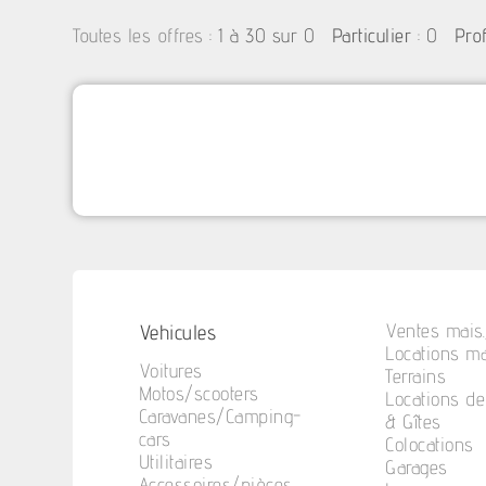
:
1 à 30 sur 0
: 0
Toutes les offres
Particulier
Pro
Vehicules
Ventes mais.
Locations ma
Voitures
Terrains
Motos/scooters
Locations d
Caravanes/Camping-
& Gîtes
cars
Colocations
Utilitaires
Garages
Accessoires/pièces