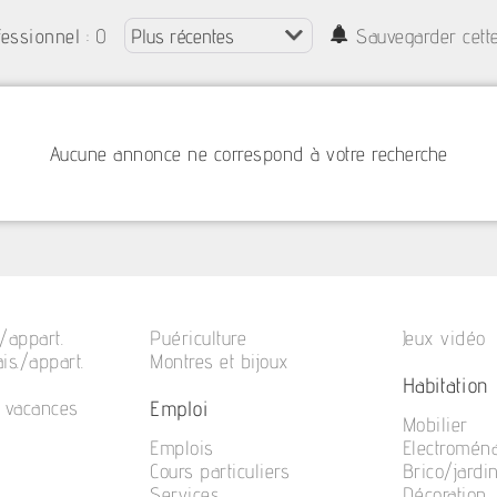
: 0
fessionnel
Sauvegarder cett
Aucune annonce ne correspond à votre recherche
/appart.
Puériculture
Jeux vidéo
is./appart.
Montres et bijoux
Habitation
Emploi
e vacances
Mobilier
Emplois
Electromén
Cours particuliers
Brico/jardi
Services
Décoration