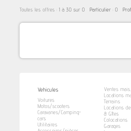
:
1 à 30 sur 0
: 0
Toutes les offres
Particulier
Pro
Vehicules
Ventes mais.
Locations ma
Voitures
Terrains
Motos/scooters
Locations d
Caravanes/Camping-
& Gîtes
cars
Colocations
Utilitaires
Garages
Accessoires/pièces