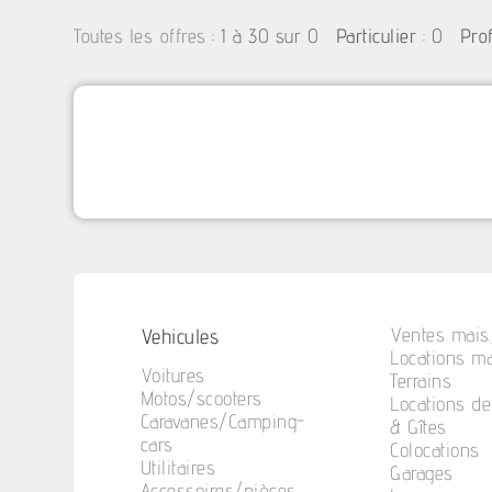
:
1 à 30 sur 0
: 0
Toutes les offres
Particulier
Pro
Vehicules
Ventes mais.
Locations ma
Voitures
Terrains
Motos/scooters
Locations d
Caravanes/Camping-
& Gîtes
cars
Colocations
Utilitaires
Garages
Accessoires/pièces