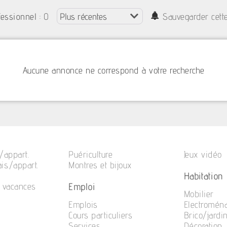
: 0
fessionnel
Sauvegarder cett
Aucune annonce ne correspond à votre recherche
/appart.
Puériculture
Jeux vidéo
is./appart.
Montres et bijoux
Habitation
Emploi
e vacances
Mobilier
Emplois
Electromén
Cours particuliers
Brico/jardi
Services
Décoration