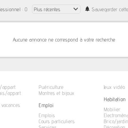
: 0
fessionnel
Sauvegarder cett
Aucune annonce ne correspond à votre recherche
/appart.
Puériculture
Jeux vidéo
is./appart.
Montres et bijoux
Habitation
Emploi
e vacances
Mobilier
Emplois
Electromén
Cours particuliers
Brico/jardi
Services
Décoration