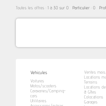
:
1 à 30 sur 0
: 0
Toutes les offres
Particulier
Pro
Vehicules
Ventes mais.
Locations ma
Voitures
Terrains
Motos/scooters
Locations d
Caravanes/Camping-
& Gîtes
cars
Colocations
Utilitaires
Garages
Accessoires/pièces