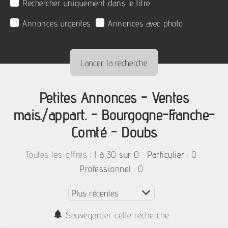
Rechercher uniquement dans le titre
Annonces urgentes
Annonces avec photo
Petites Annonces - Ventes
mais./appart. - Bourgogne-Franche-
Comté - Doubs
:
1 à 30 sur 0
: 0
Toutes les offres
Particulier
: 0
Professionnel
Sauvegarder cette recherche