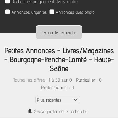
Rechercher uniquement dans le titre
Annonces urgentes
Annonces avec photo
Petites Annonces - Livres/Magazines
- Bourgogne-Franche-Comté - Haute-
Saône
:
1 à 30 sur 0
: 0
Toutes les offres
Particulier
: 0
Professionnel
Sauvegarder cette recherche