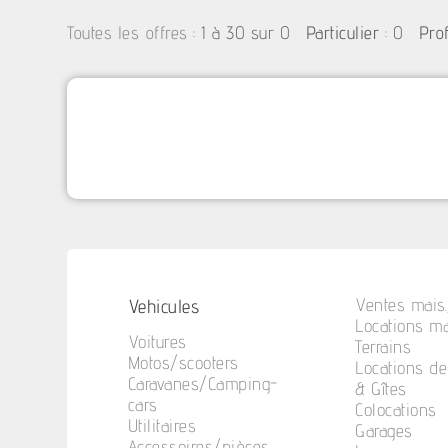
:
1 à 30 sur 0
: 0
Toutes les offres
Particulier
Pro
Vehicules
Ventes mais.
Locations ma
Voitures
Terrains
Motos/scooters
Locations d
Caravanes/Camping-
& Gîtes
cars
Colocations
Utilitaires
Garages
Accessoires/pièces