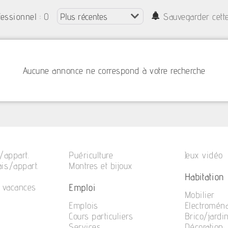
: 0
fessionnel
Sauvegarder cett
Aucune annonce ne correspond à votre recherche
/appart.
Puériculture
Jeux vidéo
is./appart.
Montres et bijoux
Habitation
Emploi
e vacances
Mobilier
Emplois
Electromén
Cours particuliers
Brico/jardi
Services
Décoration