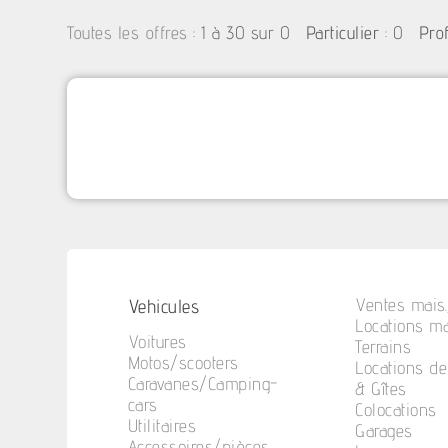
:
1 à 30 sur 0
: 0
Toutes les offres
Particulier
Pro
Vehicules
Ventes mais.
Locations ma
Voitures
Terrains
Motos/scooters
Locations d
Caravanes/Camping-
& Gîtes
cars
Colocations
Utilitaires
Garages
Accessoires/pièces