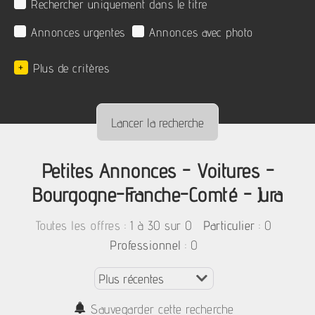
Rechercher uniquement dans le titre
Annonces urgentes
Annonces avec photo
+
Plus de critères
Petites Annonces - Voitures -
Bourgogne-Franche-Comté - Jura
:
1 à 30 sur 0
: 0
Toutes les offres
Particulier
: 0
Professionnel
Sauvegarder cette recherche