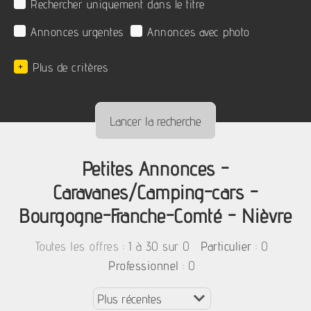
Rechercher uniquement dans le titre
Annonces urgentes
Annonces avec photo
+
Plus de critères
Petites Annonces -
Caravanes/Camping-cars -
Bourgogne-Franche-Comté - Nièvre
:
1 à 30 sur 0
: 0
Toutes les offres
Particulier
: 0
Professionnel