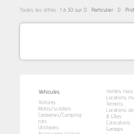
:
1 à 30 sur 0
: 0
Toutes les offres
Particulier
Pro
Vehicules
Ventes mais.
Locations ma
Voitures
Terrains
Motos/scooters
Locations d
Caravanes/Camping-
& Gîtes
cars
Colocations
Utilitaires
Garages
Accessoires/pièces