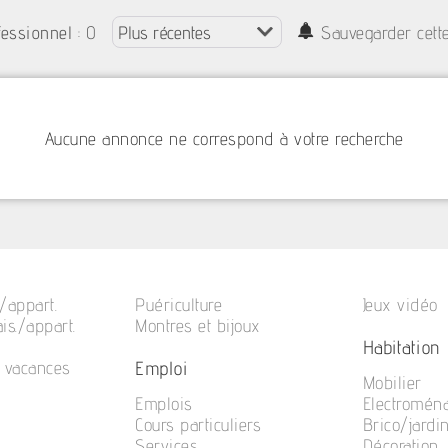
: 0
fessionnel
Sauvegarder cett
Aucune annonce ne correspond à votre recherche
/appart.
Puériculture
Jeux vidéo
is./appart.
Montres et bijoux
Habitation
Emploi
e vacances
Mobilier
Emplois
Electromén
Cours particuliers
Brico/jardi
Services
Décoration