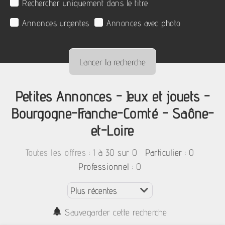
Rechercher uniquement dans le titre
Annonces urgentes
Annonces avec photo
Petites Annonces - Jeux et jouets -
Bourgogne-Franche-Comté - Saône-
et-Loire
:
1 à 30 sur 0
: 0
Toutes les offres
Particulier
: 0
Professionnel
Sauvegarder cette recherche