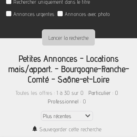
Rechercher uniquement dans le titre
Annonces urgentes
Annonces avec photo
Petites Annonces - Locations
mais./appart. - Bourgogne-Franche-
Comté - Saône-et-Loire
:
1 à 30 sur 0
: 0
Toutes les offres
Particulier
: 0
Professionnel
Sauvegarder cette recherche