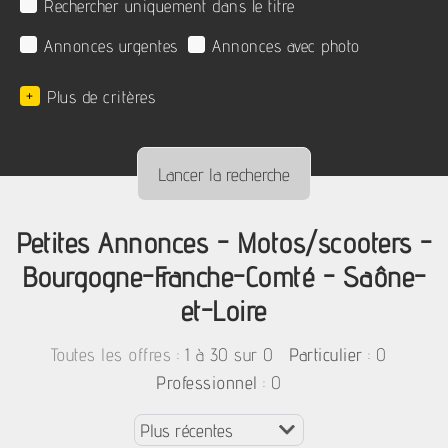
Rechercher uniquement dans le titre
Annonces urgentes
Annonces avec photo
+
Plus de critères
Petites Annonces - Motos/scooters -
Bourgogne-Franche-Comté - Saône-
et-Loire
:
1 à 30 sur 0
: 0
Toutes les offres
Particulier
: 0
Professionnel