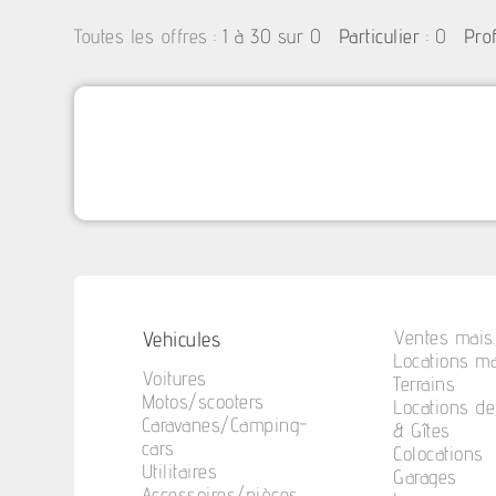
:
1 à 30 sur 0
: 0
Toutes les offres
Particulier
Pro
Vehicules
Ventes mais.
Locations ma
Voitures
Terrains
Motos/scooters
Locations d
Caravanes/Camping-
& Gîtes
cars
Colocations
Utilitaires
Garages
Accessoires/pièces