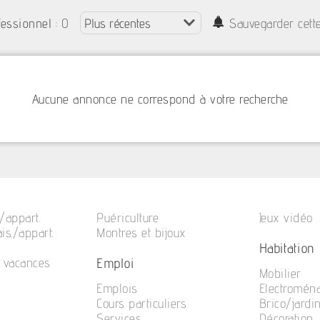
: 0
fessionnel
Sauvegarder cett
Aucune annonce ne correspond à votre recherche
/appart.
Puériculture
Jeux vidéo
is./appart.
Montres et bijoux
Habitation
Emploi
e vacances
Mobilier
Emplois
Electromén
Cours particuliers
Brico/jardi
Services
Décoration